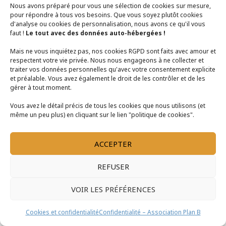
Nous avons préparé pour vous une sélection de cookies sur mesure,
pour répondre à tous vos besoins. Que vous soyez plutôt cookies
d'analyse ou cookies de personnalisation, nous avons ce qu'il vous
faut !
Le tout avec des données auto-hébergées !
Mais ne vous inquiétez pas, nos cookies RGPD sont faits avec amour et
respectent votre vie privée. Nous nous engageons à ne collecter et
traiter vos données personnelles qu'avec votre consentement explicite
et préalable. Vous avez également le droit de les contrôler et de les
gérer à tout moment.
Plan B bénéficie du soutien de la Région
Bretagne
Vous avez le détail précis de tous les cookies que nous utilisons (et
même un peu plus) en cliquant sur le lien "politique de cookies".
Association Plan B |
contact@asso-plan-b.fr
ACCEPTER
Copyright © 2026 Association Plan B
Conditions Générales de Vente
|
Mentions Légales
|
Politique
REFUSER
de Confidentialité
VOIR LES PRÉFÉRENCES
Cookies et confidentialité
Confidentialité – Association Plan B