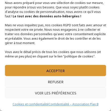
Nous avons préparé pour vous une sélection de cookies sur mesure,
pour répondre à tous vos besoins. Que vous soyez plutôt cookies
d'analyse ou cookies de personnalisation, nous avons ce qu'il vous
faut !
Le tout avec des données auto-hébergées !
Mais ne vous inquiétez pas, nos cookies RGPD sont faits avec amour et
respectent votre vie privée. Nous nous engageons à ne collecter et
Plan B bénéficie du soutien de la Région
traiter vos données personnelles qu'avec votre consentement explicite
et préalable. Vous avez également le droit de les contrôler et de les
Bretagne
gérer à tout moment.
Vous avez le détail précis de tous les cookies que nous utilisons (et
Association Plan B |
contact@asso-plan-b.fr
même un peu plus) en cliquant sur le lien "politique de cookies".
Copyright © 2026 Association Plan B
Conditions Générales de Vente
|
Mentions Légales
|
Politique
ACCEPTER
de Confidentialité
REFUSER
VOIR LES PRÉFÉRENCES
Cookies et confidentialité
Confidentialité – Association Plan B