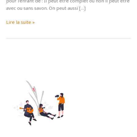
pour l’enfant de : Il peut être complet ou non il peut être
avec ou sans savon. On peut aussi […]
L’hygiène
Lire la suite »
des
enfants
en
colo