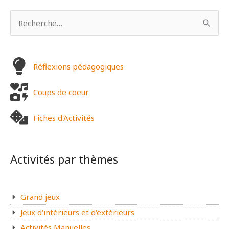
R
e
c
h
Réflexions pédagogiques
e
Coups de coeur
r
c
Fiches d'Activités
h
e
r
Activités par thèmes
:
Grand jeux
Jeux d'intérieurs et d'extérieurs
Activités Manuelles