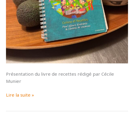
Présentation du livre de recettes rédigé par Cécile
Munier
Cuisto
Lire la suite »
en
colo,
livre
de
recettes