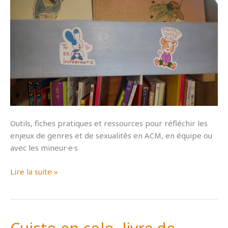
Outils, fiches pratiques et ressources pour réfléchir les
enjeux de genres et de sexualités en ACM, en équipe ou
avec les mineur·e·s
Éducation
Lire la suite »
aux
genres
et
sexualités