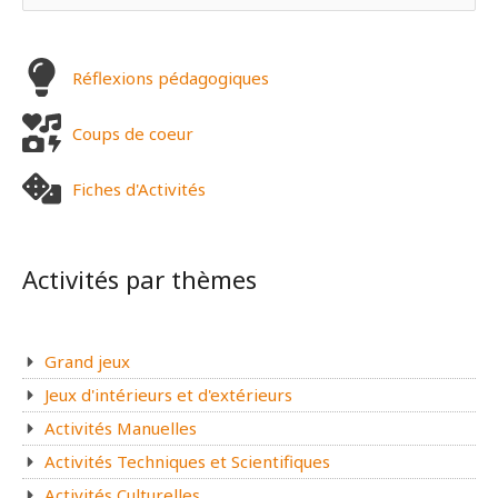
e
c
h
Réflexions pédagogiques
e
Coups de coeur
r
c
Fiches d'Activités
h
e
r
Activités par thèmes
:
Grand jeux
Jeux d'intérieurs et d'extérieurs
Activités Manuelles
Activités Techniques et Scientifiques
Activités Culturelles